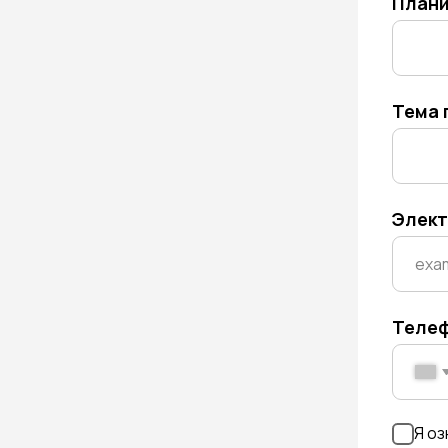
Электронна
Телефон*
+7
Я ознакомл
персональ
Отправи