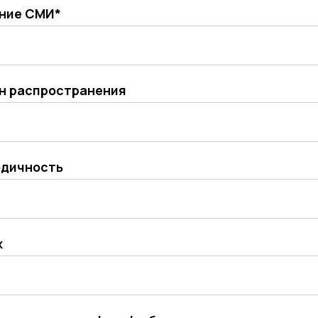
пространения
ость
я дата эфира/публикации
аммы/сюжета/публикации*