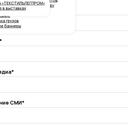
ов
еры
МИ*
МИ*