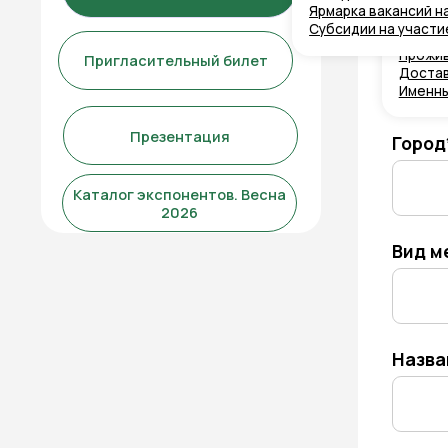
Проживание
Пригласительный билет
Доставка груз
Именные банн
Презентация
Город*
Каталог экспонентов. Весна
2026
Вид медиа*
Название С
Название С