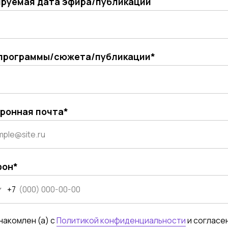
я почта*
ен (а) с
Политикой конфиденциальности
и согласен (а) на обраб
ных данных
ть запрос