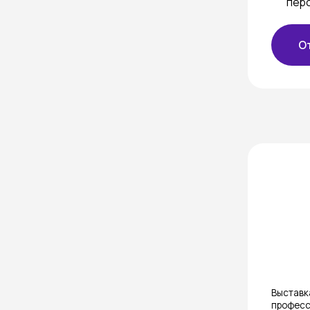
Выставка предн
профессиональн
Дети до 16 лет 
©
2025
АО «ТЕК