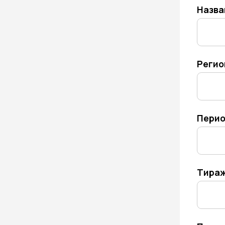
Регион рас
Периодичн
Тираж
Планируема
Тема прогр